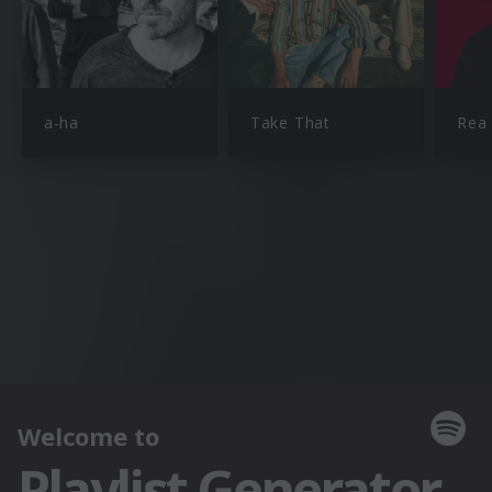
a-ha
Take That
Rea