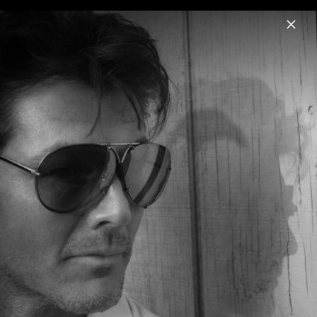
Menu
Morten Harket
Home
News
Musik
Videos
Fotos
Biografie
Morten Harket 2012