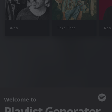
a-ha
Take That
Rea