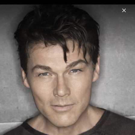
Menu
Morten Harket
Home
News
Musik
Videos
Fotos
Biografie
Morten Harket 2012