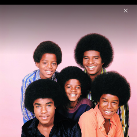
Menu
Motown 50
Home
News
Musik
Fotos
Biografie
Pressebilder 2009 Motown