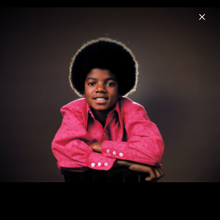
Menu
Motown 50
Home
News
Musik
Fotos
Biografie
Pressebilder 2009 Motown