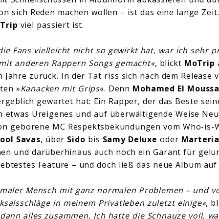
n sich Reden machen wollen – ist das eine lange Zeit. 
Trip
viel passiert ist.
e Fans vielleicht nicht so gewirkt hat, war ich sehr p
 mit anderen Rappern Songs gemacht«
, blickt
MoTrip
a
 Jahre zurück. In der Tat riss sich nach dem Release 
ten »
Kanacken mit Grips
«. Denn
Mohamed El Moussa
ergeblich gewartet hat: Ein Rapper, der das Beste sein
h etwas Ureigenes und auf überwältigende Weise Neue
anon geborene MC Respektsbekundungen vom Who-is-
ool Savas
, über
Sido
bis
Samy Deluxe
oder
Marteri
nen und darüberhinaus auch noch ein Garant für gel
ebtestes Feature – und doch ließ das neue Album auf 
ormaler Mensch mit ganz normalen Problemen – und v
ksalsschläge in meinem Privatleben zuletzt einige«
, b
 dann alles zusammen. Ich hatte die Schnauze voll, wa