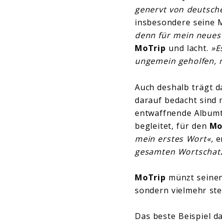
genervt von deutsch
insbesondere seine M
denn für mein neues
MoTrip
und lacht.
»E
ungemein geholfen, 
Auch deshalb trägt 
darauf bedacht sind 
entwaffnende Albumti
begleitet, für den
Mo
mein erstes Wort«
, 
gesamten Wortschatz
MoTrip
münzt seinen
sondern vielmehr ste
Das beste Beispiel d