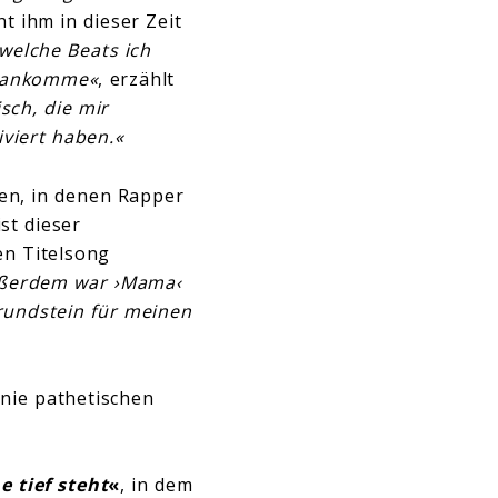
 ihm in dieser Zeit
 welche Beats ich
orankomme«
, erzählt
sch, die mir
viert haben.«
iten, in denen Rapper
st dieser
en Titelsong
ßerdem war ›Mama‹
rundstein für meinen
nie pathetischen
 tief steht
«
, in dem