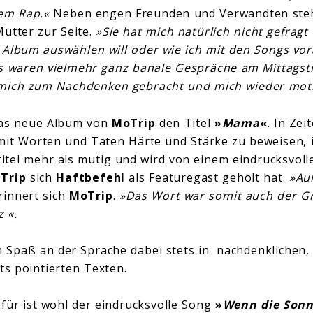
em Rap.«
Neben engen Freunden und Verwandten steht
utter zur Seite.
»Sie hat mich natürlich nicht gefragt
 Album auswählen will oder wie ich mit den Songs v
s waren vielmehr ganz banale Gespräche am Mittagsti
mich zum Nachdenken gebracht und mich wieder moti
das neue Album von
MoTrip
den Titel
»
Mama
«
. In Ze
mit Worten und Taten Härte und Stärke zu beweisen, i
tel mehr als mutig und wird von einem eindrucksvoll
Trip
sich
Haftbefehl
als Featuregast geholt hat.
»Au
erinnert sich
MoTrip
.
»Das Wort war somit auch der G
 «.
 Spaß an der Sprache dabei stets in nachdenklichen, 
ts pointierten Texten.
afür ist wohl der eindrucksvolle Song
»
Wenn die Sonne