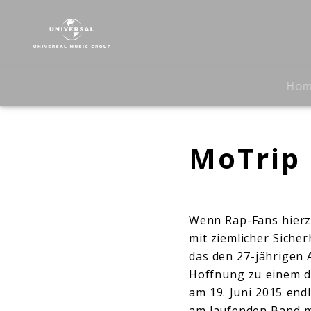
MoTrip
|
Biografie
Ho
MoTrip
Wenn Rap-Fans hierzu
mit ziemlicher Siche
das den 27-jährigen
Hoffnung zu einem d
am 19. Juni 2015 end
am laufenden Band m