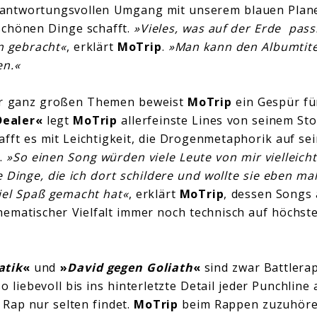
antwortungsvollen Umgang mit unserem blauen Plan
schönen Dinge schafft.
»Vieles, was auf der Erde pass
 gebracht«
, erklärt
MoTrip
.
»Man kann den Albumtite
en.«
er ganz großen Themen beweist
MoTrip
ein Gespür für
Dealer«
legt
MoTrip
allerfeinste Lines von seinem Sto
hafft es mit Leichtigkeit, die Drogenmetaphorik auf se
.
»So einen Song würden viele Leute von mir vielleicht
e Dinge, die ich dort schildere und wollte sie eben ma
iel Spaß gemacht hat«
, erklärt
MoTrip
, dessen Songs
hematischer Vielfalt immer noch technisch auf höchs
tik
«
und
»
David gegen Goliath
«
sind zwar Battlera
o liebevoll bis ins hinterletzte Detail jeder Punchline
Rap nur selten findet.
MoTrip
beim Rappen zuzuhören