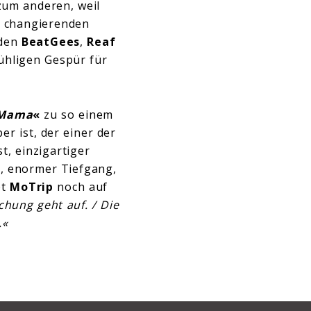
zum anderen, weil
s changierenden
 den
BeatGees
,
Reaf
ühligen Gespür für
Mama
«
zu so einem
r ist, der einer der
, einzigartiger
z, enormer Tiefgang,
pt
MoTrip
noch auf
chung geht auf. / Die
.«