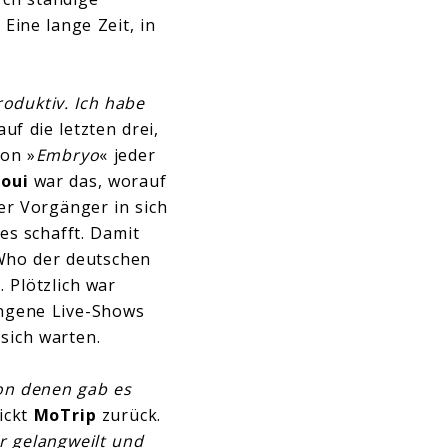
Eine lange Zeit, in
roduktiv. Ich habe
uf die letzten drei,
von »
Embryo
« jeder
oui
war das, worauf
er Vorgänger in sich
s schafft. Damit
Who der deutschen
a
. Plötzlich war
ungene Live-Shows
sich warten.
on denen gab es
lickt
MoTrip
zurück.
r gelangweilt und