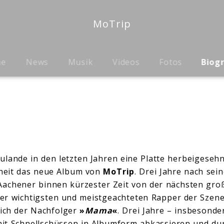
MoTrip
me
News
Musik
Videos
Fotos
Biog
lande in den letzten Jahren eine Platte herbeigesehn
rheit das neue Album von
MoTrip
. Drei Jahre nach se
 Aachener binnen kürzester Zeit von der nächsten gr
er wichtigsten und meistgeachteten Rapper der Szene
lich der Nachfolger
»
Mama
«
. Drei Jahre – insbesond
it Schnellschüssen in Albumform abkassieren und du