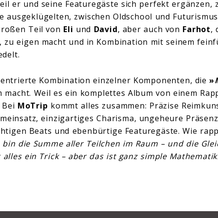
eil er und seine Featuregäste sich perfekt ergänzen, 
die ausgeklügelten, zwischen Oldschool und Futurismu
großen Teil von
Eli
und
David
, aber auch von
Farhot
,
zu eigen macht und in Kombination mit seinem feinf
delt.
zentrierte Kombination einzelner Komponenten, die
»
macht. Weil es ein komplettes Album von einem Rappe
. Bei
MoTrip
kommt alles zusammen: Präzise Reimkunst
meinsatz, einzigartiges Charisma, ungeheure Präsen
ichtigen Beats und ebenbürtige Featuregäste. Wie rap
h bin die Summe aller Teilchen im Raum – und die Glei
 alles ein Trick – aber das ist ganz simple Mathematik