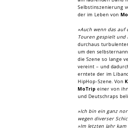
Selbstinszenierung vo
der im Leben von
Mo
»Auch wenn das auf di
Touren gespielt und
durchaus turbulenten
um den selbsternann
die Szene so lange v
vereint – und dadurc
erntete der im Lib
HipHop-Szene. Von
K
MoTrip
einer von ih
und Deutschraps beli
»Ich bin ein ganz n
wegen diverser Schic
»Im letzten Jahr kam