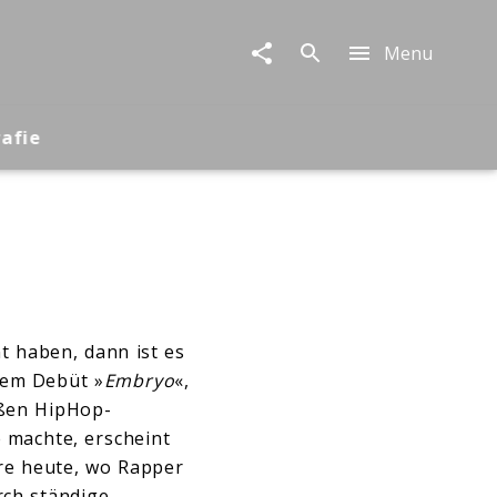
Menu
rafie
t haben, dann ist es
inem Debüt »
Embryo
«,
oßen HipHop-
 machte, erscheint
ere heute, wo Rapper
rch ständige