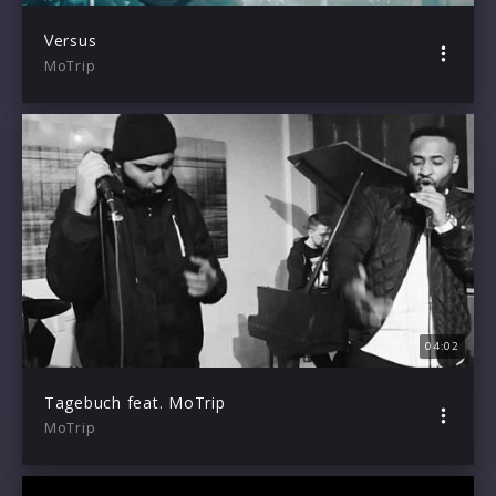
Versus
MoTrip
04:02
Tagebuch feat. MoTrip
MoTrip