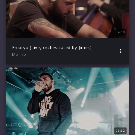
04:50
Embryo (Live, orchestrated by Jimek)
MoTrip
03:32