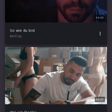
04:43
So wie du bist
MoTrip
04:25