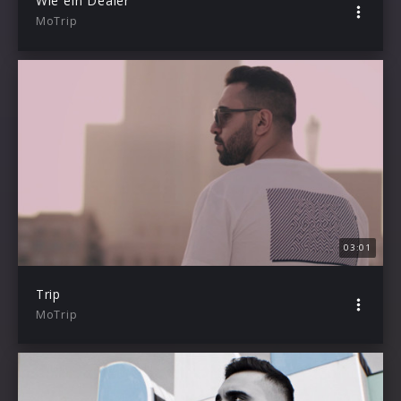
Wie ein Dealer
MoTrip
03:01
Trip
MoTrip