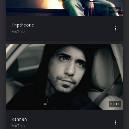
03:38
Triptheorie
MoTrip
03:17
Kennen
MoTrip