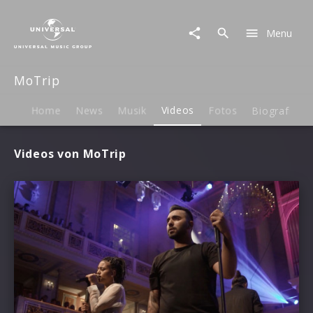
MoTrip
|
Menu
Videos
MoTrip
Home
News
Musik
Videos
Fotos
Biografie
Videos von MoTrip