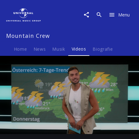
Mountain
Crew
Menu
|
Video
|
Mountain Crew
Donnerwetter
Home
News
Musik
Videos
Biografie
Play
03:00
Play
Mute
Ent