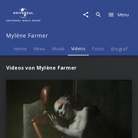
Mylène
Farmer
Menu
|
Videos
Mylène Farmer
Home
News
Musik
Videos
Fotos
Biografie
Videos von Mylène Farmer