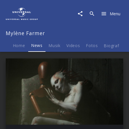
Mylène
Farmer
Menu
|
News
Mylène Farmer
Home
News
Musik
Videos
Fotos
Biografie