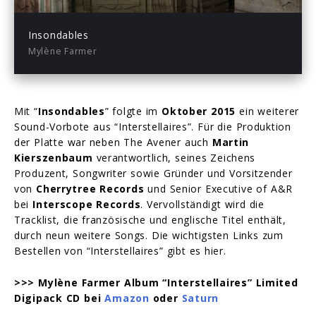
Play
Mute
Enter
fullsc
Insondables
Mylène Farmer
Mit “
Insondables
” folgte im
Oktober 2015
ein weiterer
Sound-Vorbote aus “Interstellaires”. Für die Produktion
der Platte war neben The Avener auch
Martin
Kierszenbaum
verantwortlich, seines Zeichens
Produzent, Songwriter sowie Gründer und Vorsitzender
von
Cherrytree Records
und Senior Executive of A&R
bei
Interscope Records
. Vervollständigt wird die
Tracklist, die französische und englische Titel enthält,
durch neun weitere Songs. Die wichtigsten Links zum
Bestellen von “Interstellaires” gibt es hier.
>>> Mylène Farmer Album “Interstellaires” Limited
Digipack CD bei
Amazon
oder
Saturn