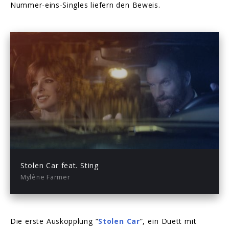
Nummer-eins-Singles liefern den Beweis.
Play
-04:06
Play
Mute
Enter
fullsc
Stolen Car feat. Sting
Mylène Farmer
Die erste Auskopplung “
Stolen Car
”, ein Duett mit