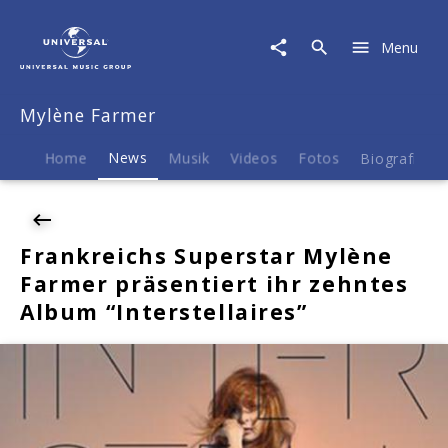
Mylène
Farmer
Menu
|
News
|
Mylène Farmer
Frankreichs
Superstar
Mylène
Home
News
Musik
Videos
Fotos
Biografie
Farmer
präsentiert
ihr
zehntes
Frankreichs Superstar Mylène
Album
Farmer präsentiert ihr zehntes
"Interstellaires"
Album “Interstellaires”