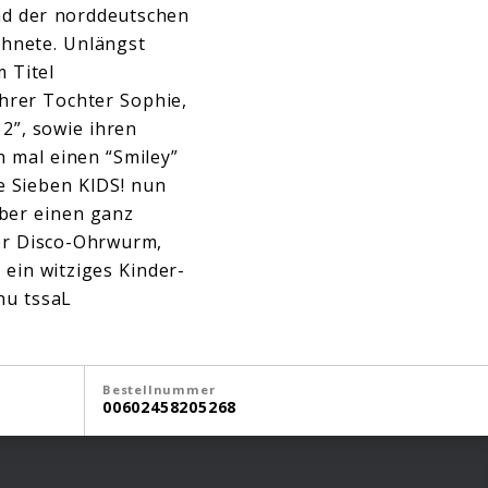
ind der norddeutschen
chnete. Unlängst
m Titel
ihrer Tochter Sophie,
2”, sowie ihren
h mal einen “Smiley”
e Sieben KIDS! nun
ber einen ganz
er Disco-Ohrwurm,
 ein witziges Kinder-
nu tssaL
Bestellnummer
00602458205268