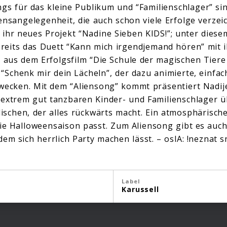
ongs für das kleine Publikum und “Familienschlager” s
ensangelegenheit, die auch schon viele Erfolge verzei
 ihr neues Projekt “Nadine Sieben KIDS!”; unter diese
bereits das Duett “Kann mich irgendjemand hören” mit 
e aus dem Erfolgsfilm “Die Schule der magischen Tiere 
“Schenk mir dein Lächeln”, der dazu animierte, einfac
wecken. Mit dem “Aliensong” kommt präsentiert Nadij
extrem gut tanzbaren Kinder- und Familienschlager ü
schen, der alles rückwärts macht. Ein atmosphärisch
die Halloweensaison passt. Zum Aliensong gibt es auch
em sich herrlich Party machen lässt. – oslA: !neznat s
Label
Karussell