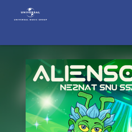
Nadine
Sieben
KIDS!
|
Musik
|
Aliensong
(neznat
snu
ssal)