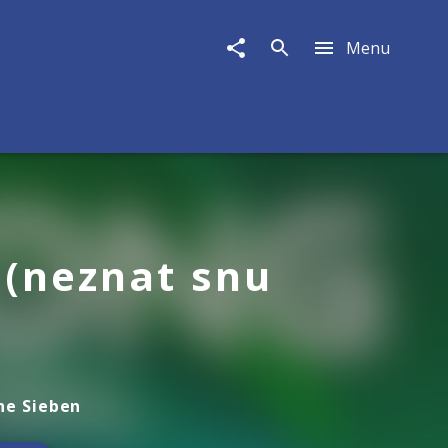
Menu
 (neznat snu
ne Sieben