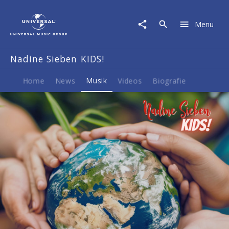
Nadine
Sieben
Menu
KIDS!
|
Musik
Nadine Sieben KIDS!
|
Das
Eine-
Home
News
Musik
Videos
Biografie
Welt-
Lied
(One
World
Song)