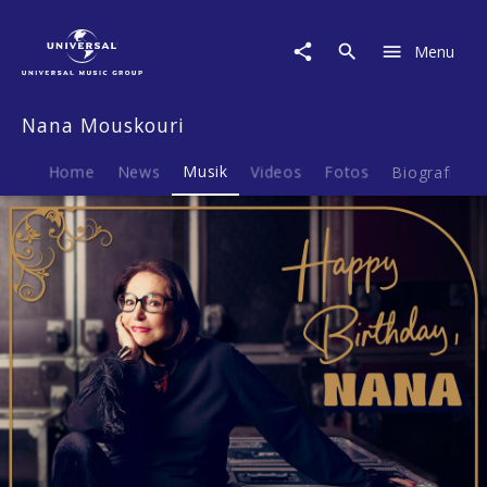
Nana
Mouskouri
Menu
|
Musik
|
Nana Mouskouri
Happy
Birthday,
Nana
Home
News
Musik
Videos
Fotos
Biografie
(CD
Album)