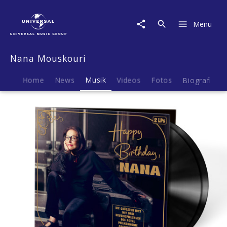
Nana
Mouskouri
Menu
|
Musik
|
Nana Mouskouri
Happy
Birthday,
Nana
Home
News
Musik
Videos
Fotos
Biografie
(Vinyl)