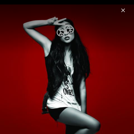
Menu
Natalia Kills
Home
News
Musik
Videos
Fotos
Biografie
"Free" Video Stills