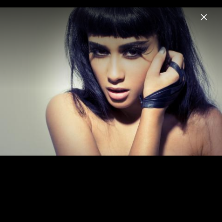
Menu
Natalia Kills
Home
News
Musik
Videos
Fotos
Biografie
"Free" Video Stills