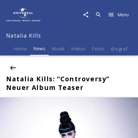
Natalia
Kills
Menu
|
News
|
Natalia Kills
Natalia
Kills:
"Controversy"
Home
News
Musik
Videos
Fotos
Biografie
Neuer
Album
Teaser
Natalia Kills: “Controversy”
Neuer Album Teaser