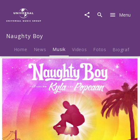
Naughty
Boy
Menu
|
Musik
|
Naughty Boy
Should've
Been
Me
Home
News
Musik
Videos
Fotos
Biografie
feat.
Kyla
&
Popcaan