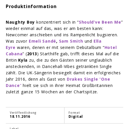
Produktinformation
Naughty Boy
konzentriert sich in “
Should’ve Been Me
”
wieder einmal auf das, was er am besten kann:
Newcomer anschieben und ins Rampenlicht bugsieren.
Was zuvor
Emeli Sandé
,
Sam Smith
und
Ella
Eyre
waren, denen er mit seinem Debütalbum “
Hotel
Cabana
” (
2013
) Starthilfe gab, trifft dieses Mal auf die
Britin
Kyla
zu, die zu den Gästen seiner unglaublich
ansteckenden, in Dancehall-Vibes getränkten Single
zählt. Die UK-Sängerin besiegelt damit ein erfolgreiches
Jahr 2016, denn als Gast von
Drakes Single
“
One
Dance
”
hielt sie sich in ihrer Heimat Großbritannien
zuletzt ganze 15 Wochen an der Chartspitze.
Veröffentlichung
Format
18.11.2016
Digital
Label