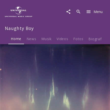
Naughty
Boy
Menu
|
Musik
&
Naughty Boy
Merch
Home
News
Musik
Videos
Fotos
Biografie