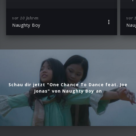
vor 10 Jahren
vor 
Naughty Boy
Nau
Schau dir jetzt "One Chance To Dance feat. Joe
Jonas" von Naughty Boy an