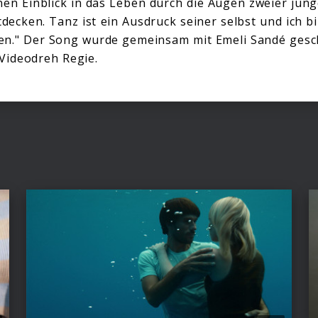
nen Einblick in das Leben durch die Augen zweier jun
tdecken. Tanz ist ein Ausdruck seiner selbst und ich b
ilen." Der Song wurde gemeinsam mit Emeli Sandé ges
 Videodreh Regie.