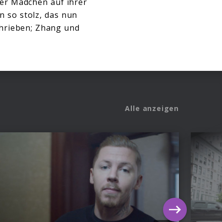
ger Mädchen auf ihrer
in so stolz, das nun
chrieben; Zhang und
Alle anzeigen