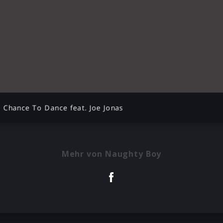
 Chance To Dance feat. Joe Jonas
Mehr von Naughty Boy