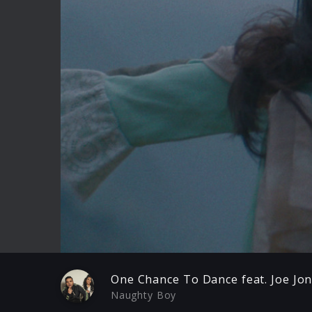
Play
One Chance To Dance feat. Joe Jo
Naughty Boy