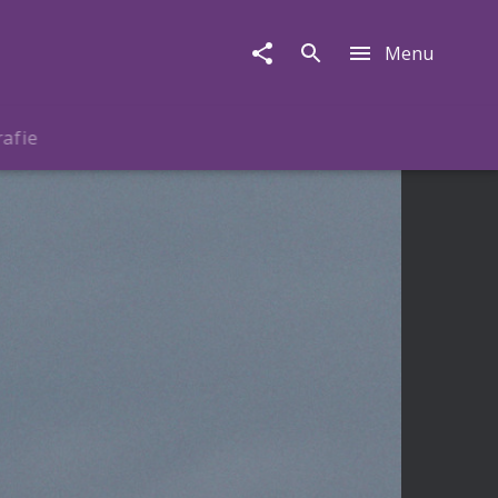
Menu
rafie