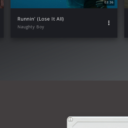
03:36
Runnin' (Lose It All)
Naughty Boy