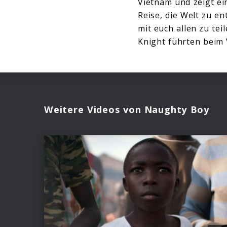
Vietnam und zeigt ei
Reise, die Welt zu en
mit euch allen zu te
Knight führten beim
Weitere Videos von Naughty Boy