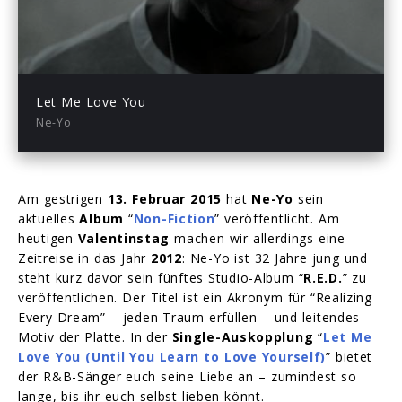
-04:21
Play
Mute
Enter
fullsc
Let Me Love You
Ne-Yo
Am gestrigen
13. Februar 2015
hat
Ne-Yo
sein
aktuelles
Album
“
Non-Fiction
” veröffentlicht. Am
heutigen
Valentinstag
machen wir allerdings eine
Zeitreise in das Jahr
2012
: Ne-Yo ist 32 Jahre jung und
steht kurz davor sein fünftes Studio-Album “
R.E.D.
” zu
veröffentlichen. Der Titel ist ein Akronym für “Realizing
Every Dream” – jeden Traum erfüllen – und leitendes
Motiv der Platte. In der
Single-Auskopplung
“
Let Me
Love You (Until You Learn to Love Yourself)
” bietet
der R&B-Sänger euch seine Liebe an – zumindest so
lange, bis ihr euch selbst lieben könnt.