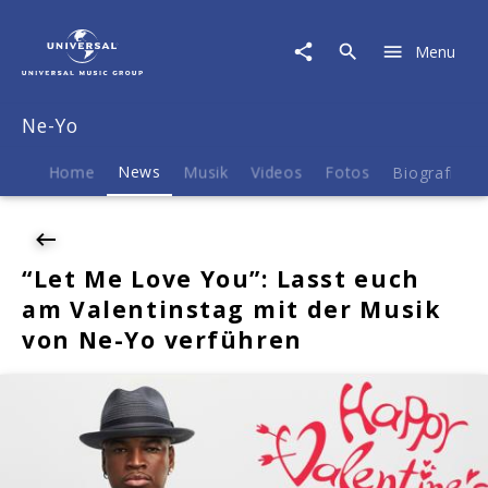
Ne-
Yo
Menu
|
News
|
Ne-Yo
"Let
Me
Love
Home
News
Musik
Videos
Fotos
Biografie
You":
Lasst
euch
am
“Let Me Love You”: Lasst euch
Valentinstag
am Valentinstag mit der Musik
mit
der
von Ne-Yo verführen
Musik
von
Ne-
Yo
verführen