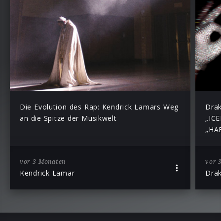
Die Evolution des Rap: Kendrick Lamars Weg
Drak
an die Spitze der Musikwelt
„IC
„HAB
vor 3 Monaten
vor 
Kendrick Lamar
Dra