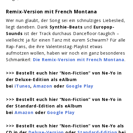
Remix-Version mit French Montana
Wer nun glaubt, der Song sei ein schnulziges Liebeslied,
liegt daneben. Dank
Synthie-Beats
und
Europop-
Sounds
ist der Track durchaus Dancefloor-tauglich –
vielleicht ja für einen Tanz mit eurem Schwarm? Für alle
Rap-Fans, die ihre Valentinstag-Playlist etwas
aufmotzen wollen, haben wir noch ein ganz besonderes
Schmankerl:
Die Remix-Version mit French Montana
.
>>> Bestellt euch hier “Non-Fiction” von Ne-Yo in
der Deluxe-Edition als eAlbum
bei
iTunes
,
Amazon
oder
Google Play
>>> Bestellt euch
hier “Non-Fiction” von Ne-Yo in
der Standard-Edition
als eAlbum
bei
Amazon
oder
Google Play
>>> Bestellt euch
hier “Non-Fiction” von Ne-Yo als
CD in der
Deluxe-Version
oder
Standard-Edition
bei