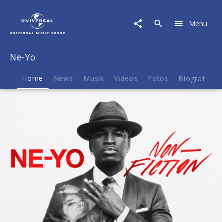
Ne-
Yo
Menu
|
Musik
&
Ne-Yo
Merch
Home
News
Musik
Videos
Fotos
Biografie