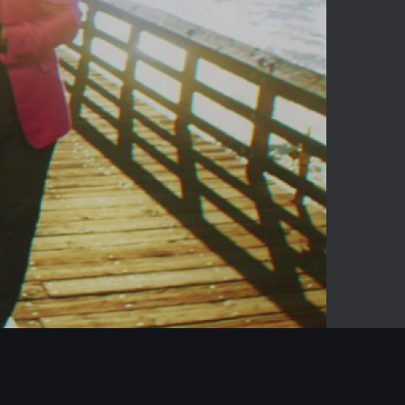
-04:31
Mute
Enter
fullscreen