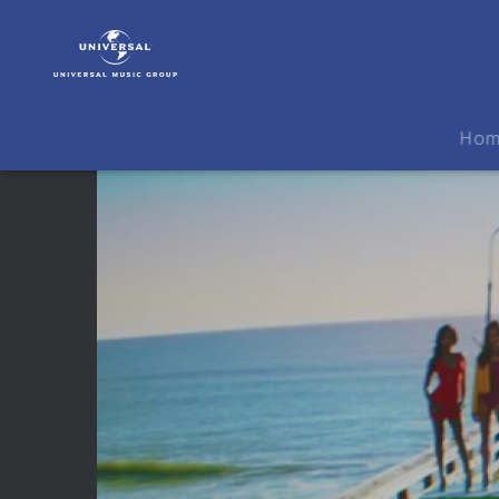
Ne-
Yo
|
Video
|
Ho
Coming
With
You