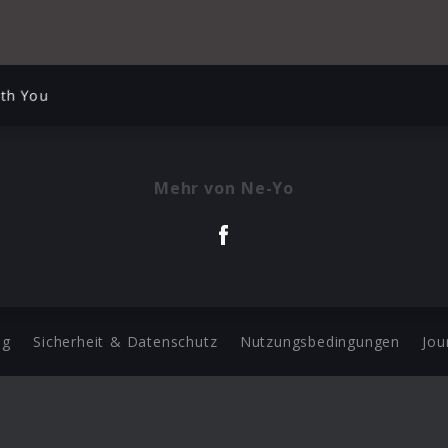
th You
Mehr von Ne-Yo
ng
Sicherheit & Datenschutz
Nutzungsbedingungen
Jou
Barrierefreiheit Statement
 Copyright 2026 Universal Music Group N.V. All Rights Reserve