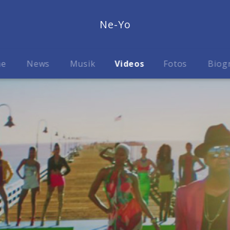
Ne-Yo
me
News
Musik
Videos
Fotos
Biog