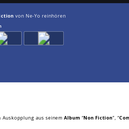
iction
von Ne-Yo reinhören
n
en Auskopplung aus seinem
Album
“
Non Fiction
”, “
Com