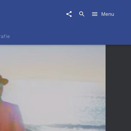
Menu
rafie