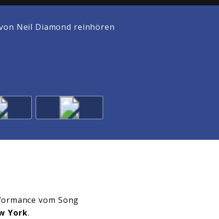
von Neil Diamond reinhören
erformance vom Song
w York
.