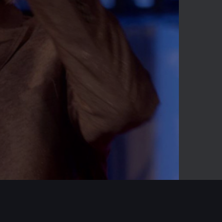
04:03
Mute
Enter
fullscreen