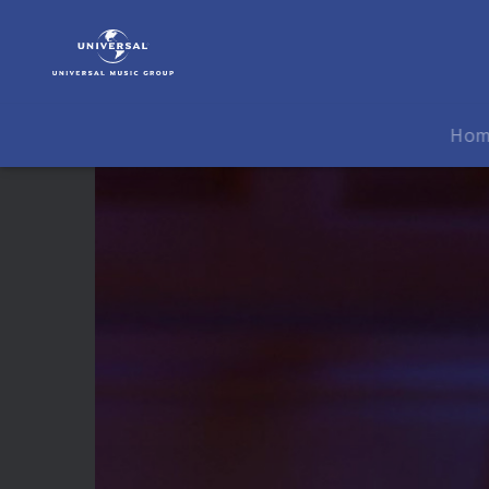
Neil
Diamond
|
Video
|
Ho
Something
Blue
(Live)