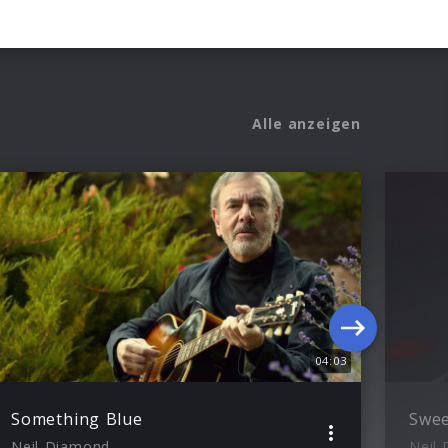
Alle anzeigen
04:03
Something Blue
Swee
Neil Diamond
Neil