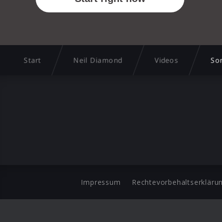
Start
Neil Diamond
Videos
Som
Impressum
Rechtevorbehaltserkläru