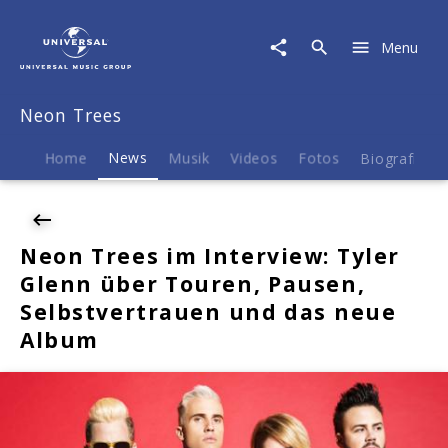
Neon
Trees
Menu
|
News
|
Neon Trees
Neon
Trees
im
Home
News
Musik
Videos
Fotos
Biografie
Interview:
Tyler
Glenn
über
Neon Trees im Interview: Tyler
Touren,
Glenn über Touren, Pausen,
Pausen,
Selbstvertrauen
Selbstvertrauen und das neue
und
Album
das
neue
Album