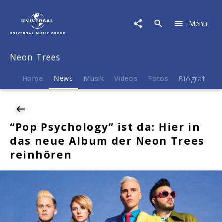
Neon
Trees
Menu
|
News
|
Neon Trees
"Pop
Psychology"
ist
Home
News
Musik
Videos
Fotos
Biografie
da:
Hier
in
das
“Pop Psychology” ist da: Hier in
neue
das neue Album der Neon Trees
Album
der
reinhören
Neon
Trees
reinhören