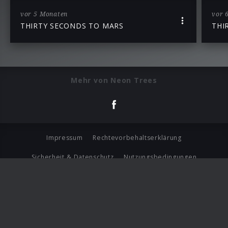
vor 5 Monaten
vor 
THIRTY SECONDS TO MARS
THI
Mehr von Neon Trees
Impressum
Rechtevorbehaltserklärung
Sicherheit & Datenschutz
Nutzungsbedingungen
Journalistenlounge
Für Geschäftspartner
Barrierefreiheit Statement
© Copyright 2026 Universal Music Group N.V. All Rights
Reserved.