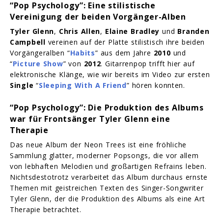
“Pop Psychology”: Eine stilistische
Vereinigung der beiden Vorgänger-Alben
Tyler Glenn
,
Chris Allen
,
Elaine Bradley
und
Branden
Campbell
vereinen auf der Platte stilistisch ihre beiden
Vorgängeralben “
Habits
” aus dem Jahre
2010
und
“
Picture Show
” von
2012
. Gitarrenpop trifft hier auf
elektronische Klänge, wie wir bereits im Video zur ersten
Single
“
Sleeping With A Friend
” hören konnten.
“Pop Psychology”: Die Produktion des Albums
war für Frontsänger Tyler Glenn eine
Therapie
Das neue Album der Neon Trees ist eine fröhliche
Sammlung glatter, moderner Popsongs, die vor allem
von lebhaften Melodien und großartigen Refrains leben.
Nichtsdestotrotz verarbeitet das Album durchaus ernste
Themen mit geistreichen Texten des Singer-Songwriter
Tyler Glenn, der die Produktion des Albums als eine Art
Therapie betrachtet.