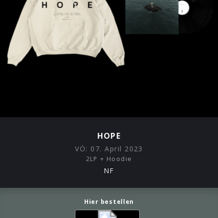
HOPE
VÖ:
07. April 2023
2LP + Hoodie
NF
Hier bestellen