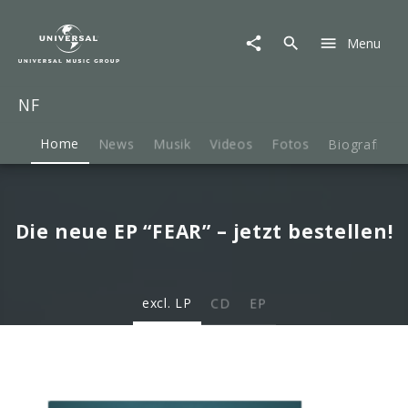
NF
|
Menu
Musik
&
Merch
NF
Home
News
Musik
Videos
Fotos
Biografie
Die neue EP “FEAR” – jetzt bestellen!
excl. LP
CD
EP