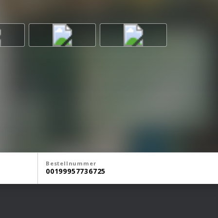
Bestellnummer
00199957736725