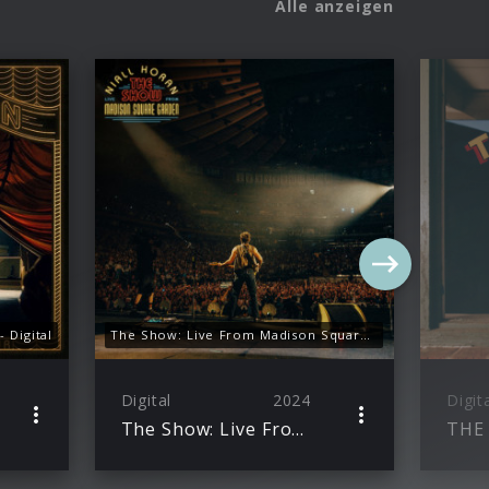
Alle anzeigen
 Digital
The Show: Live From Madison Square Garden - Digital
Digital
2024
Digit
The Show: Live From Madison Square Garden
THE