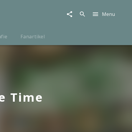
Menu
afie
Fanartikel
re Time