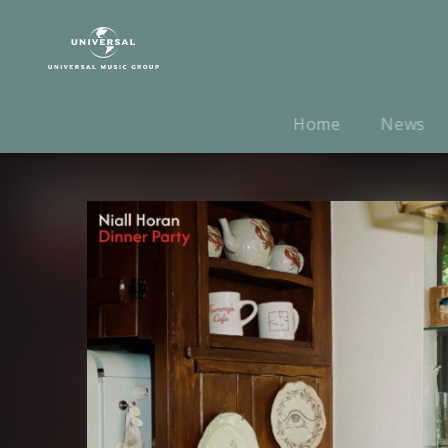
Niall
Horan
|
Musik
|
Home
News
Little
More
Time