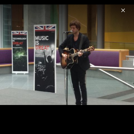
Menu
Nick Howard
Home
News
Musik
Videos
Fotos
Nick Howard - Britische Botschaft 2013