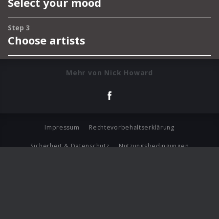
Mehr von Nick Howard
Impressum
Rechtevorbehaltserklärung
Sicherheit & Datenschutz
Nutzungsbedingungen
Journalistenlounge
Für Geschäftspartner
Barrierefreiheit Statement
© Copyright 2026 Universal Music Group N.V. All Rights
Reserved.