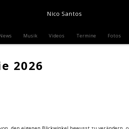
Nico Santos
News
Musik
Videos
Termine
Fotos
ie 2026
avon, den eigenen Blickwinkel bewusst zu verändern, o