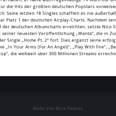
für die Hits der größten deutschen Popstars vorweise
ch: Seine letzten 18 Singles schafften es nie außerhal
ar Platz 1 der deutschen Airplay-Charts. Nachdem sei
3 der deutschen Albumcharts erreichten, setzte Nico 
t seiner neuesten Veröffentlichung „Wanta“, die in Z
er Single „Home Pt. 2“ fort. Dies ergänzt seine erfol
e „In Your Arms (For An Angel)“, „Play With Fire“, „B
top“, die weltweit über 300 Millionen Streams erreich
Mehr von Nico Santos