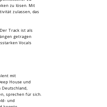
nken zu lösen. Mit
ivität zulassen, das
Der Track ist als
klängen getragen
ksstarken Vocals
lent mit
 Deep House und
n Deutschland,
n, sprechen für sich.
old- und
nd konnte