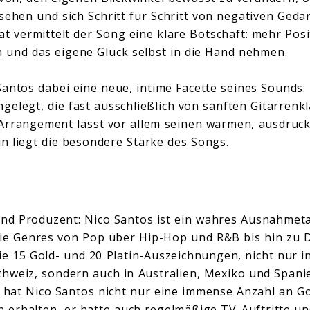
sehen und sich Schritt für Schritt von negativen Geda
ät vermittelt der Song eine klare Botschaft: mehr Posit
n und das eigene Glück selbst in die Hand nehmen.
Santos dabei eine neue, intime Facette seines Sounds: 
elegt, die fast ausschließlich von sanften Gitarren
 Arrangement lässt vor allem seinen warmen, ausdruc
n liegt die besondere Stärke des Songs.
nd Produzent: Nico Santos ist ein wahres Ausnahmeta
, die Genres von Pop über Hip-Hop und R&B bis hin zu
ie 15 Gold- und 20 Platin-Auszeichnungen, nicht nur i
chweiz, sondern auch in Australien, Mexiko und Spanie
n hat Nico Santos nicht nur eine immense Anzahl an G
 erhalten, er hatte auch regelmäßige TV-Auftritte u