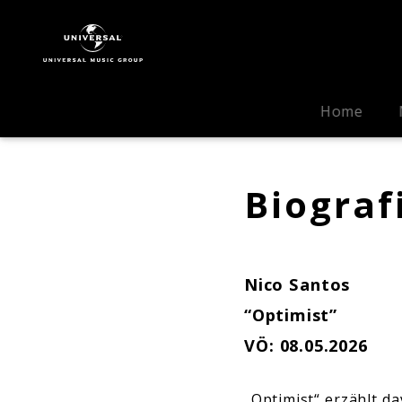
Nico
Santos
|
Biografie
Home
Biograf
Nico Santos
“Optimist”
VÖ: 08.05.2026
„Optimist“ erzählt d