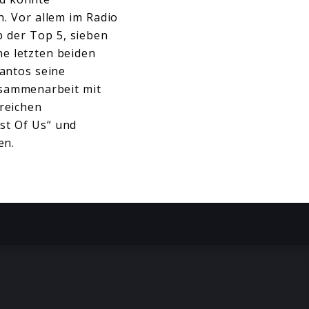
n. Vor allem im Radio
b der Top 5, sieben
ne letzten beiden
Santos seine
usammenarbeit mit
greichen
est Of Us“ und
ten.