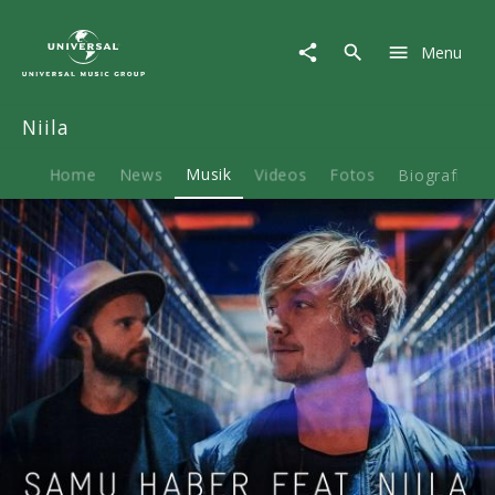
Niila
|
Menu
Musik
|
A
Niila
Hundred
Years
Home
News
Musik
Videos
Fotos
Biografie