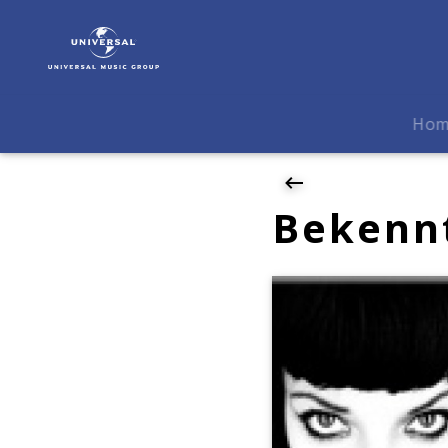
Nina
Hagen
|
News
|
Ho
Bekenntnisse
einer
Rebellin
Bekennt