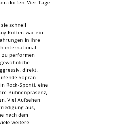
hen dürfen. Vier Tage
sie schnell
nny Rotten war ein
fahrungen in ihre
h international
d zu performen
rgewöhnliche
gressiv, direkt,
leißende Sopran-
ein Rock-Sponti, eine
ihre Bühnenpräsenz,
en. Viel Aufsehen
friedigung aus,
che nach dem
viele weitere