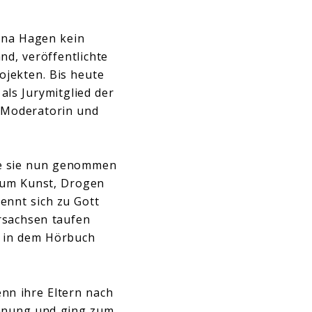
ina Hagen kein
nd, veröffentlichte
ojekten. Bis heute
 als Jurymitglied der
s Moderatorin und
ie sie nun genommen
al um Kunst, Drogen
ennt sich zu Gott
rsachsen taufen
ie in dem Hörbuch
nn ihre Eltern nach
ohnung und ging zum