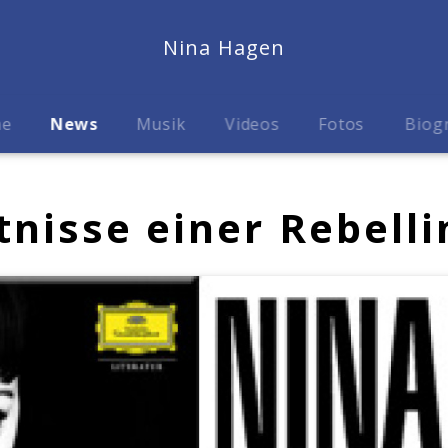
Nina Hagen
me
News
Musik
Videos
Fotos
Biog
nisse einer Rebelli