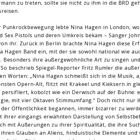
rmann zu treten, sollte sie nicht zu ihm in die BRD ge
sreisen.
r Punkrockbewegung lebte Nina Hagen in London, wo 
d Sex Pistols und deren Umkreis bekam – Sänger Joh
n ihr. Zurück in Berlin brachte Nina Hagen diese Er
 Hagen Band ein, mit der sie sowohl national wie auc
e. Besonders ihre außergewöhnliche Art zu singen un
 So beschrieb Spiegel-Reporter Fritz Rumler die auße
en Worten: „Nina Hagen schmeißt sich in die Musik, ag
önsten Opern-Alt, flitzt mit Krakeel und Kieksern in g
 persifliert, kobolzt wie ein Derwisch auf der Bühne: 
gie, mit vier Oktaven Stimmumfang.“ Doch nicht nur 
in der Öffentlichkeit begannen, immer bizarrer zu werd
mit ihrer eingangs erwähnten Darstellung von Selbstbe
ch mit Äußerungen zu ihrer Spiritualität, die ihre Su
 ihren Glauben an Aliens, hinduistische Elemente und 