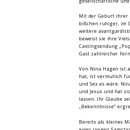
gesellschaftliche und
Mit der Geburt ihre
bißchen ruhiger, im G
weitere avantgardist
beweist sie ihre Viel
Castingsendung „Pops
Gast zahlreicher Fe
Von Nina Hagen ist 
hat, ist vermutlich f
und Sex es wäre. Nin
und Jesus und hat si
lassen. Ihr Glaube se
„Bekenntnisse“ ergre
Bereits als kleines 
einer langen Samsta