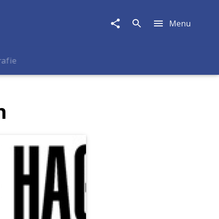
Menu
rafie
n