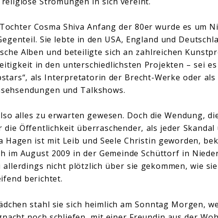
 religiöse Strömungen in sich vereint.
r Tochter Cosma Shiva Anfang der 80er wurde es um N
egenteil. Sie lebte in den USA, England und Deutschla
ische Alben und beteiligte sich an zahlreichen Kunstpr
seitigkeit in den unterschiedlichsten Projekten – sei es
tars“, als Interpretatorin der Brecht-Werke oder al
rnsehsendungen und Talkshows.
also alles zu erwarten gewesen. Doch die Wendung, d
ür die Öffentlichkeit überraschender, als jeder Skand
a Hagen ist mit Leib und Seele Christin geworden, bek
ch im August 2009 in der Gemeinde Schüttorf in Niede
i allerdings nicht plötzlich über sie gekommen, wie s
ifend berichtet.
Mädchen stahl sie sich heimlich am Sonntag Morgen, we
gnacht noch schliefen, mit einer Freundin aus der W