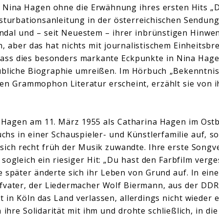
 Nina Hagen ohne die Erwähnung ihres ersten Hits „D
sturbationsanleitung in der österreichischen Sendung
ndal und – seit Neuestem – ihrer inbrünstigen Hinwe
, aber das hat nichts mit journalistischem Einheitsbr
 dass dies besonders markante Eckpunkte in Nina Hage
ubliche Biographie umreißen. Im Hörbuch „Bekenntnis
en Grammophon Literatur erscheint, erzählt sie von 
agen am 11. März 1955 als Catharina Hagen im Ostbe
uchs in einer Schauspieler- und Künstlerfamilie auf, so
 sich recht früh der Musik zuwandte. Ihre erste Songv
sogleich ein riesiger Hit: „Du hast den Farbfilm verge
re später änderte sich ihr Leben von Grund auf. In ein
efvater, der Liedermacher Wolf Biermann, aus der DDR
t in Köln das Land verlassen, allerdings nicht wieder
 ihre Solidarität mit ihm und drohte schließlich, in d