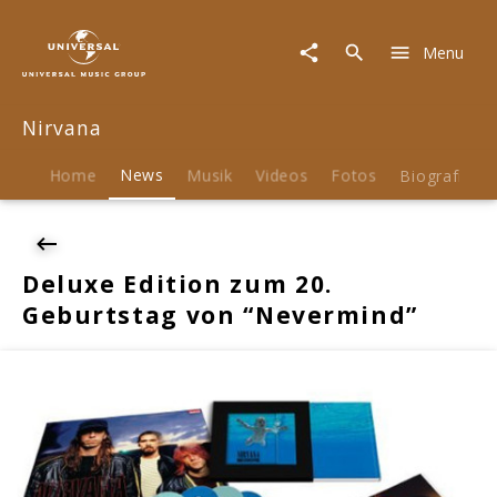
Nirvana
|
Menu
News
|
Deluxe
Nirvana
Edition
zum
20.
Home
News
Musik
Videos
Fotos
Biografie
Geburtstag
von
"Nevermind"
Deluxe Edition zum 20.
Geburtstag von “Nevermind”