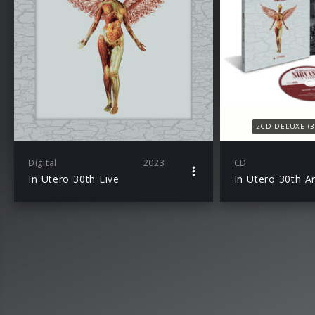
2CD DELUXE (30
Digital
2023
CD
In Utero 30th Live
In Utero 30th A