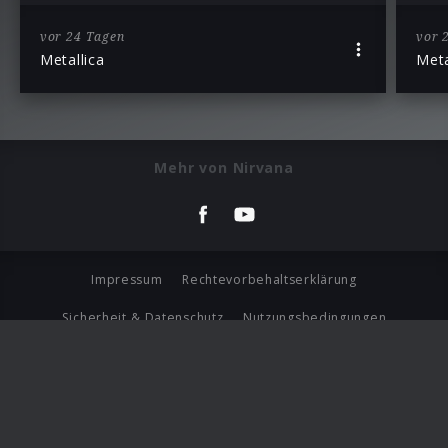
vor 24 Tagen
vor 
Metallica
Meta
Mehr von Nirvana
Impressum
Rechtevorbehaltserklärung
Sicherheit & Datenschutz
Nutzungsbedingungen
Journalistenlounge
Für Geschäftspartner
Barrierefreiheit Statement
© Copyright 2026 Universal Music Group N.V. All Rights