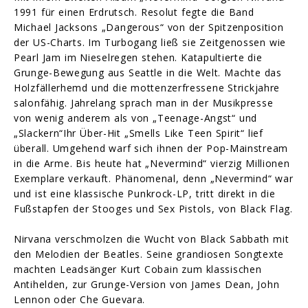
1991 für einen Erdrutsch. Resolut fegte die Band
Michael Jacksons „Dangerous“ von der Spitzenposition
der US-Charts. Im Turbogang ließ sie Zeitgenossen wie
Pearl Jam im Nieselregen stehen. Katapultierte die
Grunge-Bewegung aus Seattle in die Welt. Machte das
Holzfällerhemd und die mottenzerfressene Strickjahre
salonfähig. Jahrelang sprach man in der Musikpresse
von wenig anderem als von „Teenage-Angst“ und
„Slackern“Ihr Über-Hit „Smells Like Teen Spirit“ lief
überall. Umgehend warf sich ihnen der Pop-Mainstream
in die Arme. Bis heute hat „Nevermind“ vierzig Millionen
Exemplare verkauft. Phänomenal, denn „Nevermind“ war
und ist eine klassische Punkrock-LP, tritt direkt in die
Fußstapfen der Stooges und Sex Pistols, von Black Flag.
Nirvana verschmolzen die Wucht von Black Sabbath mit
den Melodien der Beatles. Seine grandiosen Songtexte
machten Leadsänger Kurt Cobain zum klassischen
Antihelden, zur Grunge-Version von James Dean, John
Lennon oder Che Guevara.