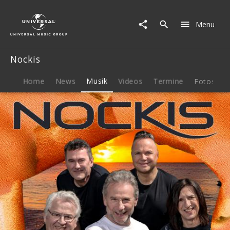
Nockis
|
Menu
Musik
|
Seit
Nockis
1870
(Single)
Home
News
Musik
Videos
Termine
Fotos
B