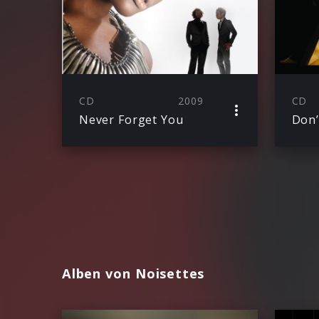
CD
2009
CD
Never Forget You
Alben von Noisettes