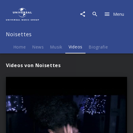
Noisettes
|
Menu
Videos
Noisettes
Home
News
Musik
Videos
Biografie
Videos von Noisettes