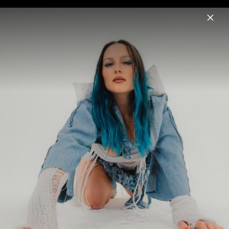
Menu
Norma Jean Martine
Home
News
Musik
Videos
Fotos
Biografie
Pressebilder 2024