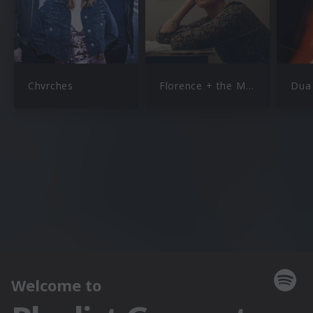
Chvrches
Florence + the Machine
Dua