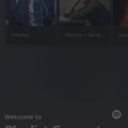
Chvrches
Florence + the Machine
Dua