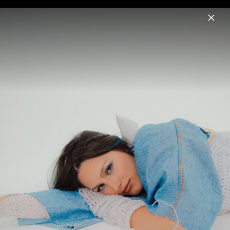
Menu
Norma Jean Martine
Home
News
Musik
Videos
Fotos
Biografie
Pressebilder 2024