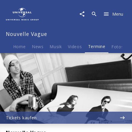
Nouvelle
Vague
Menu
|
15.08.2026
Parkbühne
Nouvelle Vague
Geyserhaus,
Leipzig,
20:00
Home
News
Musik
Videos
Termine
Fotos
B
Tickets kaufen