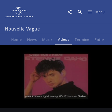
Nouvelle
Vague
Menu
|
Video
|
Nouvelle Vague
Week
End
A
Home
News
Musik
Videos
Termine
Fotos
B
Rome
Play
-02:04
Play
Mute
Ent