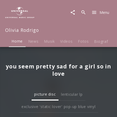
Olivia
Rodrigo
Menu
|
Musik
&
Olivia Rodrigo
Merch
Home
News
Musik
Videos
Fotos
Biografie
you seem pretty sad for a girl so in
love
picture disc
lenticular lp
exclusive 'static lover' pop-up blue vinyl