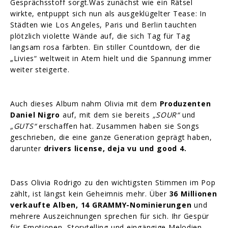
Gesprächsstoff sorgt.Was zunächst wie ein Rätsel
wirkte, entpuppt sich nun als ausgeklügelter Tease: In
Städten wie Los Angeles, Paris und Berlin tauchten
plötzlich violette Wände auf, die sich Tag für Tag
langsam rosa färbten. Ein stiller Countdown, der die
„Livies“ weltweit in Atem hielt und die Spannung immer
weiter steigerte.
Auch dieses Album nahm Olivia mit dem
Produzenten
Daniel Nigro
auf, mit dem sie bereits
„SOUR“
und
„GUTS“
erschaffen hat. Zusammen haben sie Songs
geschrieben, die eine ganze Generation geprägt haben,
darunter
drivers license, deja vu und good 4.
Dass Olivia Rodrigo zu den wichtigsten Stimmen im Pop
zählt, ist längst kein Geheimnis mehr. Über
36 Millionen
verkaufte Alben, 14 GRAMMY-Nominierungen
und
mehrere Auszeichnungen sprechen für sich. Ihr Gespür
für Emotionen, Storytelling und eingängige Melodien