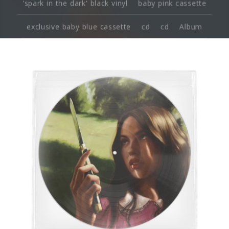
'spark in the dark' black vinyl
baby pink cassette
exclusive baby blue cassette
cd
cd
Album