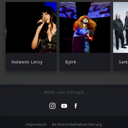
Nolwenn Leroy
Björk
Sant
Mehr von Oonagh
Impressum
Rechtevorbehaltserklärung