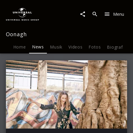
Oonagh
|
Menu
News
Oonagh
Home
News
Musik
Videos
Fotos
Biografie