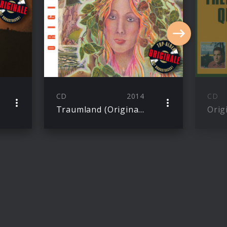
CD
2014
CD
Traumland (Originale)
Orig