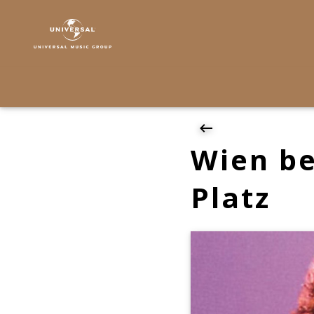
Originale
|
News
|
Wien
bekommt
Peter-
Alexander-
Platz
Wien b
Platz