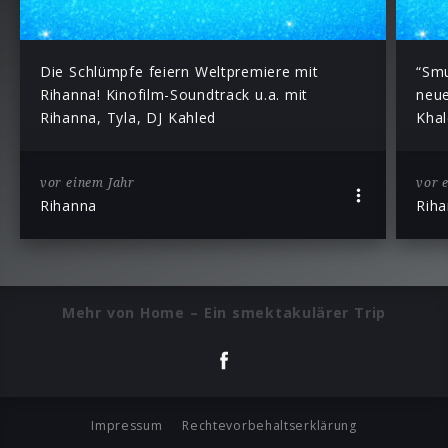
Die Schlümpfe feiern Weltpremiere mit
“Smu
Rihanna! Kinofilm-Soundtrack u.a. mit
neue
Rihanna, Tyla, DJ Kahled
Khal
vor einem Jahr
vor 
Rihanna
Rih
Mehr von Home – Ein smektakulärer Trip
Impressum
Rechtevorbehaltserklärung