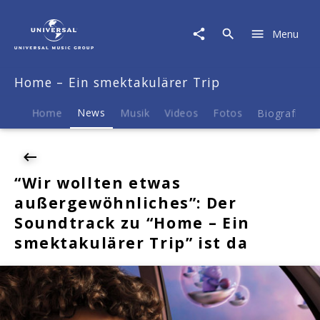
Home
-
Menu
Ein
smektakulärer
Trip
Home – Ein smektakulärer Trip
|
News
|
Home
News
Musik
Videos
Fotos
Biografie
"Wir
wollten
etwas
außergewöhnliches":
“Wir wollten etwas
Der
außergewöhnliches”: Der
Soundtrack
zu
Soundtrack zu “Home – Ein
"Home
smektakulärer Trip” ist da
–
Ein
smektakulärer
Trip"
ist