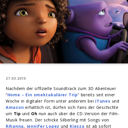
da
27.03.2015
Nachdem der offizielle Soundtrack zum 3D Abenteuer
“
Home – Ein smektakulärer Trip
” bereits seit einer
Woche in digitaler Form unter anderem bei
iTunes
und
Amazon
erhältlich ist, dürfen sich Fans der Geschichte
um
Tip
und
Oh
nun auch über die CD-Version der Film-
Musik freuen. Der schicke Silberling mit Songs von
Rihanna
,
Jennifer Lopez
und
Kiesza
ist ab sofort