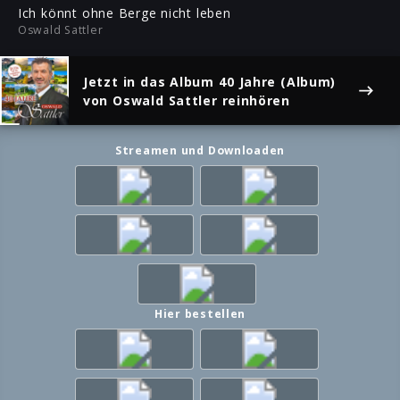
ful
Ich könnt ohne Berge nicht leben
Oswald Sattler
Jetzt in das Album
40 Jahre (Album)
von Oswald Sattler reinhören
Streamen und Downloaden
Hier bestellen