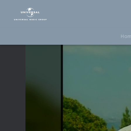
Oswald
Sattler
|
Video
|
Ho
Montagna
Blu