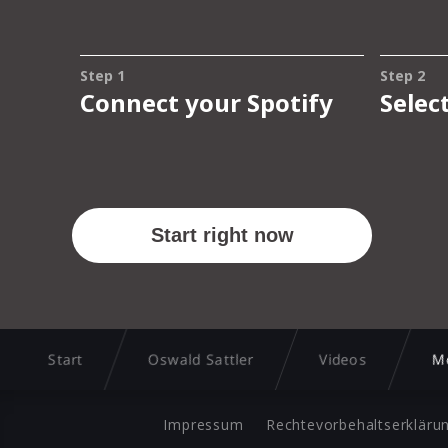
Start
Oswald Sattler
Videos
M
Impressum
Rechtevorbehaltserkläru