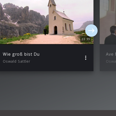
03:39
Wie groß bist Du
Ave 
Oswald Sattler
Oswal