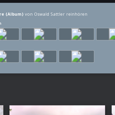
hre (Album)
von Oswald Sattler reinhören
n