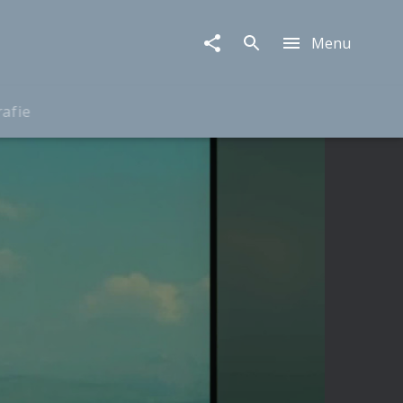
Menu
rafie