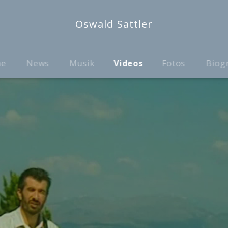
Oswald Sattler
me
News
Musik
Videos
Fotos
Biog