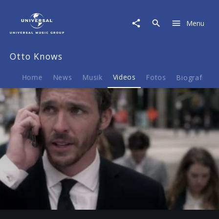
Otto
Knows
Menu
|
Video
|
Otto Knows
Parachute
Home
News
Musik
Videos
Fotos
Biografie
Play
-03:42
Play
Mute
Ent