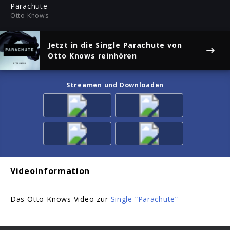
ful
Parachute
Otto Knows
Jetzt in die Single
Parachute
von
Otto Knows reinhören
Streamen und Downloaden
Videoinformation
Das Otto Knows Video zur
Single “Parachute”