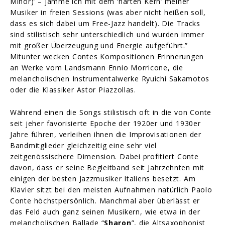
Minor)’ – jamme ich mit dem ‘harten Kern’ meiner
Musiker in freien Sessions (was aber nicht heißen soll,
dass es sich dabei um Free-Jazz handelt). Die Tracks
sind stilistisch sehr unterschiedlich und wurden immer
mit großer Überzeugung und Energie aufgeführt.”
Mitunter wecken Contes Kompositionen Erinnerungen
an Werke vom Landsmann Ennio Morricone, die
melancholischen Instrumentalwerke Ryuichi Sakamotos
oder die Klassiker Astor Piazzollas.
Während einen die Songs stilistisch oft in die von Conte
seit jeher favorisierte Epoche der 1920er und 1930er
Jahre führen, verleihen ihnen die Improvisationen der
Bandmitglieder gleichzeitig eine sehr viel
zeitgenössischere Dimension. Dabei profitiert Conte
davon, dass er seine Begleitband seit Jahrzehnten mit
einigen der besten Jazzmusiker Italiens besetzt. Am
Klavier sitzt bei den meisten Aufnahmen natürlich Paolo
Conte höchstpersönlich. Manchmal aber überlässt er
das Feld auch ganz seinen Musikern, wie etwa in der
melancholischen Ballade “
Sharon
”, die Altsaxophonist