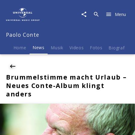
Paolo
Conte
Menu
|
News
|
Paolo Conte
Brummelstimme
macht
Urlaub
Home
News
Musik
Videos
Fotos
Biografie
–
Neues
Conte-
Album
Brummelstimme macht Urlaub –
klingt
Neues Conte-Album klingt
anders
anders