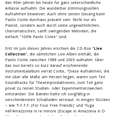
den 90er-Jahren bis heute für ganz unterschiedliche
Anlässe aufnahm. Die wunderbar stimmungsvollen
Aufnahmen beweisen: Auch ohne seinen Gesang kann
Paolo Conte durchaus präsent sein. Nicht nur als
Pianist, sondern auch durch seine ungewöhnlichen,
charismatischen, sanft swingenden Melodien, die
einfach “100% Paolo Conte” sind.
Erst im Juni dieses Jahres erschien die CD-Box “
Live
Collection
”, die sämtlichen Live-Alben enthält, die
Paolo Conte zwischen 1988 und 2005 aufnahm. Über
das nun bereits so kurz darauf erscheinende
Instrumentalalbum verrät Conte, “Diese Aufnahmen, die
mir über alle Maße am Herzen liegen, waren zum Teil
Soundtracks für Theaterproduktionen, zum Teil ganz
privat zu reinen Studien- oder Experimentierzwecken
entstanden. Die Bänder hatte ich sorgfältig in
verschiedensten Schubladen verstaut. In einigen Stücken
– wie ‘F.F.F.F. (For Four Free Friends)’ und ‘Fuga
nell’Amazzonia in re minore (Escape in Amazonia in D