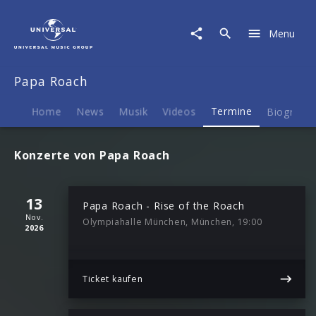
Papa
Roach
Menu
|
Termine
Papa Roach
Home
News
Musik
Videos
Termine
Biografie
Konzerte von Papa Roach
13
Papa Roach - Rise of the Roach
Nov.
Olympiahalle München, München, 19:00
2026
Ticket kaufen